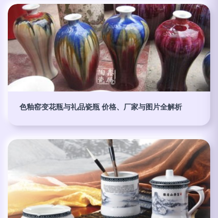
色釉窑变花瓶与礼品瓷瓶 价格、厂家与图片全解析