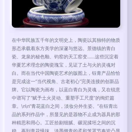
在中华民族五千年的文明史上，陶瓷以其独特的物质
形态承载着东方美学的深邃与悠远。景德镇的青白
瓷、龙泉的秘色釉、钧窑的天工窑变……这些沉淀着
华夏艺术理念的陶瓷瑰宝，见证了土与火的灵魂对
白。而在当代中国陶瓷艺术的版图上，钰青产品恰恰
是完成这一“当代视角、古老初心”完美连接的创新品
牌。它以陶瓷为画布，以蓝白青白为灵魂，又在锐意
中谱写了“赋予土火灵动、重塑手工尺度”的绚烂篇
章。\n\n“青花蓝白之间，淡妆分外生姿。”在钰青出
品的系列作品中，所显见的是器物不止成为器具的那
种精思和用心。工匠拾剔细腻、碾泥揉坯之间的沉
稳，再到青花慢抹、淡墨缀青的柔和笼罩节奏皆凸显