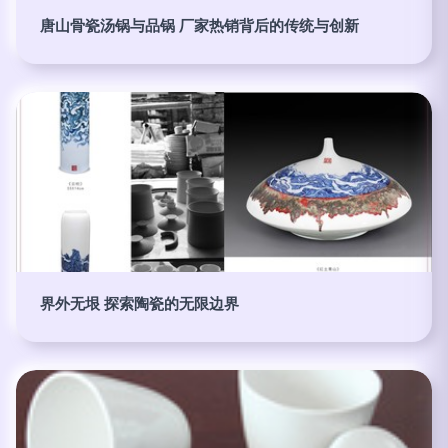
唐山骨瓷汤锅与品锅 厂家热销背后的传统与创新
界外无垠 探索陶瓷的无限边界